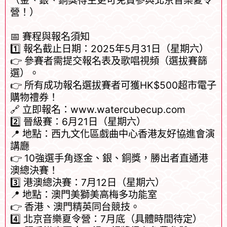
（金、銀、銅獎得主更可免費參與北京音樂夏令
營！）
📅 賽程與報名須知
1️⃣ 報名截止日期：2025年5月31日（星期六）
👉 參賽者需提交報名表及歌唱視頻（選拔賽篩
選）。
👉 所有成功報名選拔賽者可獲HK$500超市電子
購物禮券！
🔗 立即報名：www.watercubecup.com
2️⃣ 晉級賽：6月21日（星期六）
📍 地點：西九文化區戲曲中心香港友好協進會演
講廳
👉 10強選手角逐金、銀、銅獎，勝出者直通港
澳總決賽！
3️⃣ 港澳總決賽：7月12日（星期六）
📍 地點：澳門美獅美高梅多功能室
👉 香港、澳門精英同台競技。
4️⃣ 北京音樂夏令營：7月底（具體時間待定）